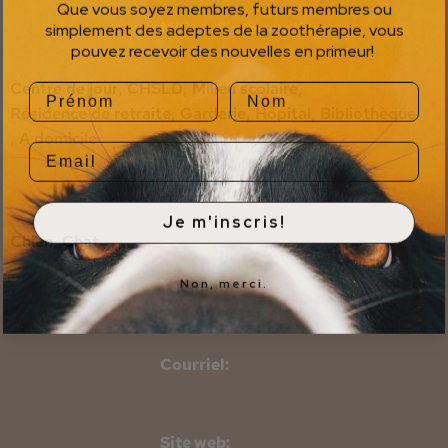
Que vous soyez membres, futurs membres ou
simplement des adeptes de la zoothérapie, vous
Milieu d’intervention:
pouvez recevoir des nouvelles en primeur!
Centre de jour
,
CHSLD
,
Milieu scolaire
,
Résidence de retraite
,
Garderie
,
Hôpital
,
Bibliothèque
,
A domicile
Animaux partenaires:
Je m'inscris!
Chien
,
Chat
Non, merci.
Téléphone:
Courriel:
Site web: