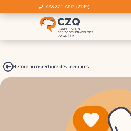
438 872-APIZ (2749)
Retour au répertoire des membres