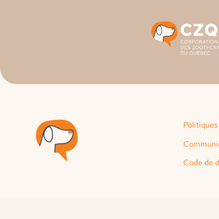
Politiques
Communiq
Code de d