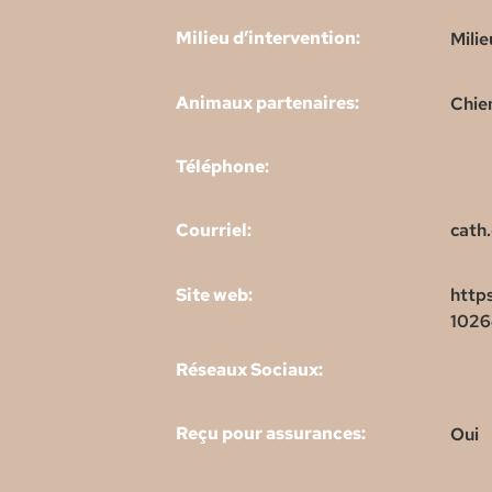
Milieu d’intervention:
Milie
Animaux partenaires:
Chie
Téléphone:
Courriel:
cath
Site web:
http
102
Réseaux Sociaux:
Reçu pour assurances:
Oui