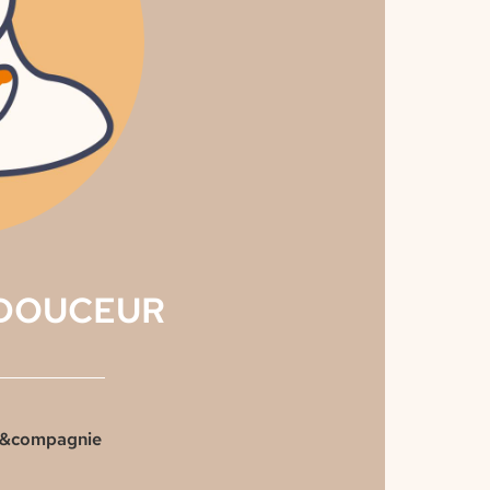
ADOUCEUR
&compagnie