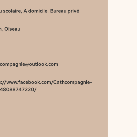
u scolaire
,
A domicile
,
Bureau privé
n
,
Oiseau
.compagnie@outlook.com
s://www.facebook.com/Cathcompagnie-
648088747220/