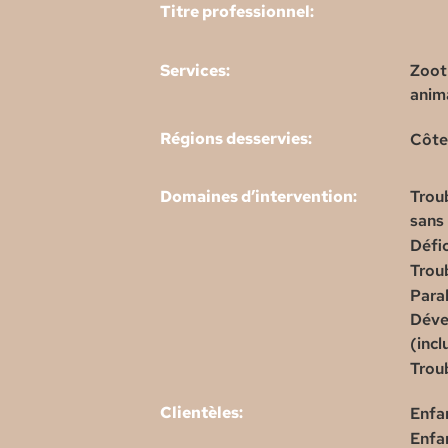
Titre professionnel:
Services:
Zoot
anim
Régions desservies:
Côte
Domaines d’intervention:
Troub
sans
Défic
Trou
Para
Déve
(incl
Trou
Clientèles:
Enfa
Enfa